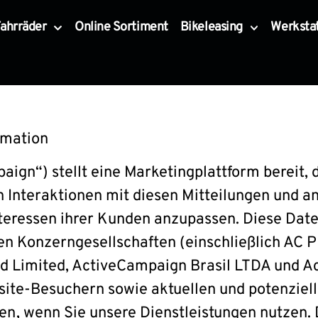
ahrräder
Online Sortiment
Bikeleasing
Werksta
rmation
ign“) stellt eine Marketingplattform bereit, 
 Interaktionen mit diesen Mitteilungen und a
teressen ihrer Kunden anzupassen. Diese Daten
n Konzerngesellschaften (einschließlich AC 
nd Limited, ActiveCampaign Brasil LTDA und A
ite-Besuchern sowie aktuellen und potenziel
n, wenn Sie unsere Dienstleistungen nutzen. 