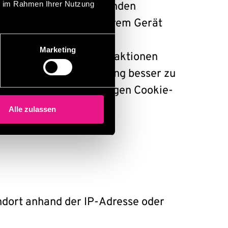
ie im Rahmen Ihrer Nutzung
ere Dienstleister verwenden
ine Dateien, die auf Ihrem Gerät
sern. Web-Beacons sind
Marketing
ermöglicht es, die Interaktionen
 um Ihre Nutzererfahrung besser zu
ten“ oder in den jeweiligen Cookie-
Alle zulassen
andort anhand der IP-Adresse oder