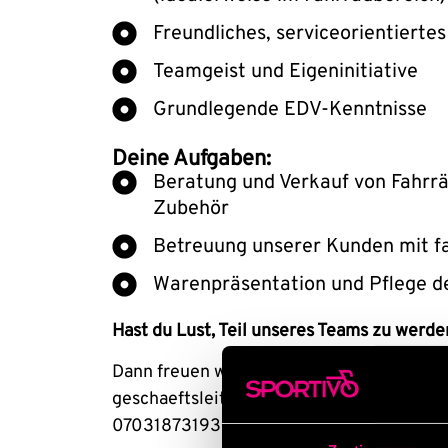
Freundliches, serviceorientierte
Teamgeist und Eigeninitiative
Grundlegende EDV-Kenntnisse
Deine Aufgaben:
Beratung und Verkauf von Fahrrä
Zubehör
Betreuung unserer Kunden mit 
Warenpräsentation und Pflege d
Hast du Lust, Teil unseres Teams zu werde
Dann freuen wir uns auf deine Bewerbung 
geschaeftsleitung@sportivo-bikes.de oder 
07031873193 an.