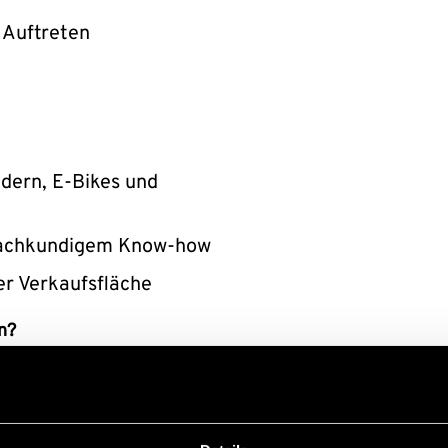
s Auftreten
dern, E-Bikes und
fachkundigem Know-how
er Verkaufsfläche
n?
per E-Mail an
ruf uns direkt unter