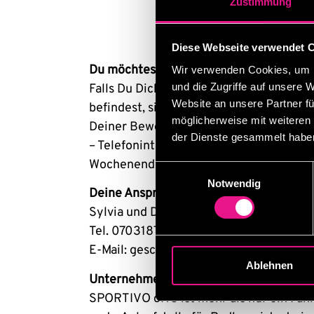
Zustimmung
Diese Webseite verwendet 
Du möchtest wechseln? Das bleibt unter
Wir verwenden Cookies, um I
und die Zugriffe auf unsere 
Falls Du Dich in einem ungekündigten Ar
Website an unsere Partner fü
befindest, sichern wir Dir natürlich höch
möglicherweise mit weiteren
Deiner Bewerbung zu.
der Dienste gesammelt habe
– Telefoninterviews gerne auch nach Fe
Wochenende
Einwilligungsauswahl
Notwendig
Deine Ansprechpartner:
Sylvia und David Ringeisen
Tel. 07031873193
E-Mail: geschaeftsleitung@sportivo-bik
Ablehnen
Unternehmensbeschreibung:
SPORTIVO oHG ist mehr als nur ein Fahr