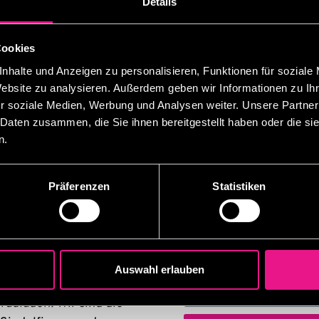
Details
Cookies
 uns!
nhalte und Anzeigen zu personalisieren, Funktionen für soziale
Name*
Website zu analysieren. Außerdem geben wir Informationen zu I
beitsverhältnis
r soziale Medien, Werbung und Analysen weiter. Unsere Partner
ste Vertraulichkeit
 Daten zusammen, die Sie ihnen bereitgestellt haben oder die s
E-Mail*
n.
ierabend oder am
Telefonnummer*
Präferenzen
Statistiken
Nachricht*
es.de
Auswahl erlauben
radladen! Wir sind die