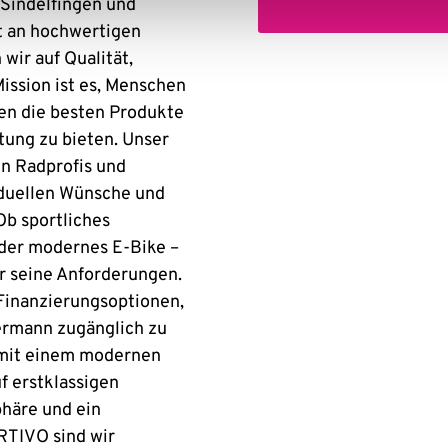
 Sindelfingen und
t an hochwertigen
wir auf Qualität,
ission ist es, Menschen
nen die besten Produkte
atung zu bieten. Unser
n Radprofis und
viduellen Wünsche und
Ob sportliches
oder modernes E-Bike –
ür seine Anforderungen.
 Finanzierungsoptionen,
ermann zugänglich zu
mit einem modernen
f erstklassigen
häre und ein
RTIVO sind wir