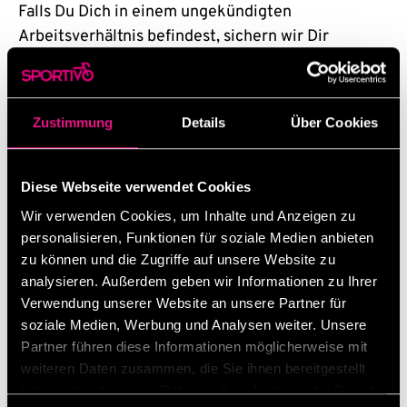
Falls Du Dich in einem ungekündigten
Arbeitsverhältnis befindest, sichern wir Dir
natürlich höchste Vertraulichkeit Deiner
Bewerbung zu.
– Telefoninterviews gerne auch nach Feierabend
Zustimmung
Details
Über Cookies
oder am Wochenende
Deine Ansprechpartner:
Diese Webseite verwendet Cookies
Sylvia und David Ringeisen
Wir verwenden Cookies, um Inhalte und Anzeigen zu
Tel. 07031873193
personalisieren, Funktionen für soziale Medien anbieten
E-Mail: geschaeftsleitung@sportivo-bikes.de
zu können und die Zugriffe auf unsere Website zu
Unternehmensbeschreibung:
analysieren. Außerdem geben wir Informationen zu Ihrer
Verwendung unserer Website an unsere Partner für
SPORTIVO oHG ist mehr als nur ein Fahrradladen!
soziale Medien, Werbung und Analysen weiter. Unsere
Wir sind die erste Anlaufstelle für Radbegeisterte
Partner führen diese Informationen möglicherweise mit
in Sindelfingen und Umgebung. Mit einem breiten
weiteren Daten zusammen, die Sie ihnen bereitgestellt
Sortiment an hochwertigen Fahrrädern, E-Bikes
haben oder die sie im Rahmen Ihrer Nutzung der Dienste
und Zubehör setzen wir auf Qualität, Leidenschaft