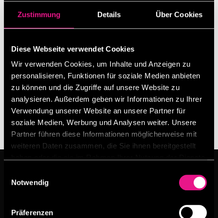
PFLANZENMARKT AB DEM 1.
Zustimmung
Details
Über Cookies
ADVENT
Diese Webseite verwendet Cookies
Weihnachts­baumaktion!
Wir verwenden Cookies, um Inhalte und Anzeigen zu
„Du kaufst ein Bike, das ist
personalisieren, Funktionen für soziale Medien anbieten
kein Traum – wir schenken dir
zu können und die Zugriffe auf unsere Website zu
analysieren. Außerdem geben wir Informationen zu Ihrer
den schönsten Baum.“
Verwendung unserer Website an unsere Partner für
soziale Medien, Werbung und Analysen weiter. Unsere
Partner führen diese Informationen möglicherweise mit
weiteren Daten zusammen, die Sie ihnen bereitgestellt
haben oder die sie im Rahmen Ihrer Nutzung der Dienste
gesammelt haben.
Einwilligungsauswahl
Notwendig
Präferenzen