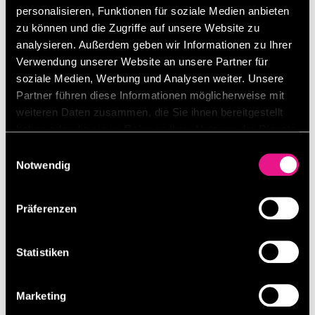
FÜR
personalisieren, Funktionen für soziale Medien anbieten
E-BIKES
zu können und die Zugriffe auf unsere Website zu
analysieren. Außerdem geben wir Informationen zu Ihrer
Verwendung unserer Website an unsere Partner für
Mehr Sicherheit mit dem Busch + Müller
soziale Medien, Werbung und Analysen weiter. Unsere
Bremslicht
Partner führen diese Informationen möglicherweise mit
weiteren Daten zusammen, die Sie ihnen bereitgestellt
Ob im Stadtverkehr oder auf Tour – das
haben oder die sie im Rahmen Ihrer Nutzung der Dienste
Busch + Müller Bremslicht macht Dich
gesammelt haben.
Einwilligungsauswahl
sichtbar, wenn es darauf ankommt. Mit
Notwendig
modernster LED-Technik signalisiert es
jedem Hintermann klar und deutlich: Du
Präferenzen
bremst! Für ein Plus an Sicherheit und
Fahrkomfort – egal bei Tag oder Nacht.
Statistiken
Marketing