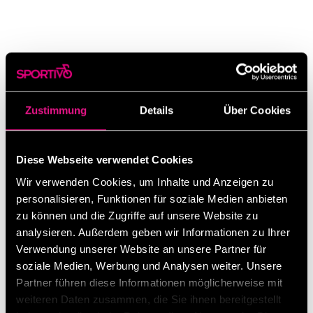
JETZT BERATUNGSTERMIN
Zustimmung
Details
Über Cookies
VEREINBAREN UND DAS PERFEKTE
KINDERBIKE FINDEN – BEI SPORTIVO
Diese Webseite verwendet Cookies
IN SINDELFINGEN.
Wir verwenden Cookies, um Inhalte und Anzeigen zu
personalisieren, Funktionen für soziale Medien anbieten
WIR FREUEN UNS AUF EUCH!
zu können und die Zugriffe auf unsere Website zu
analysieren. Außerdem geben wir Informationen zu Ihrer
Beratungstermin buchen
Verwendung unserer Website an unsere Partner für
soziale Medien, Werbung und Analysen weiter. Unsere
Partner führen diese Informationen möglicherweise mit
weiteren Daten zusammen, die Sie ihnen bereitgestellt